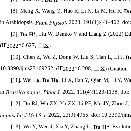
[8]. Meng X, Wang Q, Hao R, Li X, Li M, Hu R,
Du
in Arabidopsis.
. 2023, 191(1):446-462. doi
Plant Physiol
[9].
, Hu W, Demko V and Liang Z (2022) Edi
Du H*
(IF
=6.627,
二区
)
2022
[10]. Chen Z, Wu Z, Dong W, Liu S, Tian L, Li J,
D
10.3390/ijms23169262. (IF
=6.208,
二区
) (Citation
2022
[11]. Wei L
,
, Li X, Fan Y, Qian M, Li Y, W
Du H
#
#
in
.
. 2022, 111(4):1123-1138. doi:
Brassica napus
Plant J
[12]. Du RJ, Wu ZX, Yu ZX, Li PF, Mu JY, Zhou J, 
.
. 2022, 23(9):4965. doi: 10.3390/ij
napus
Int J Mol Sci
[13]. Wu Y, Wen J, Xia Y, Zhang L,
.
Evoluti
Du H*