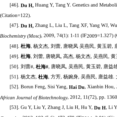
[46].
Huang Y, Tang Y.
Genetics and Metaboli
Du H,
(Citation=122).
[47].
Zhang L, Liu L, Tang XF, Yang WJ, 
Du H,
, 2009, 74(1): 1-11 (IF
=1.327) (
Biochemistry
(Mosc)
2009
[48].
,
杨文杰
,
刘蕾
,
唐晓凤
吴燕民
,
黄玉碧
,
杜海
[49].
,
刘蕾
,
唐晓凤
,
高杰
,
杨文杰
,
吴燕民
,
黄
杜海
[50].
刘蕾
,
,
唐晓凤
,
吴燕民
,
黄玉碧
,
唐益
#
杜海
#
[51].
杨文杰
,
,
方芳
,
杨婉身
,
吴燕民
,
唐益雄
.
杜海
[52]. Borun Feng, Sisi Yang,
, Xianbin Hou,
Hai Du
, 2012, 11(72), pp. 136
African Journal of Biotechnology
[53]. Gu Y, Liu Y, Zhang J, Liu H, Hu Y,
, Li 
Du H