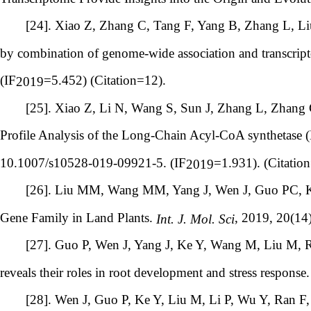
[24]. Xiao Z, Zhang C, Tang F, Yang B, Zhang L, L
by combination of genome-wide association and transcript
(IF
=5.452) (Citation=12).
2019
[25]. Xiao Z, Li N, Wang S, Sun J, Zhang L, Zhang
Profile Analysis of the Long-Chain Acyl-CoA synthetase 
10.1007/s10528-019-09921-5. (IF
=1.931). (Citatio
2019
[26]. Liu MM, Wang MM, Yang J, Wen J, Guo PC, 
Gene Family in Land Plants.
, 2019, 20(14
Int. J. Mol. Sci
[27]. Guo P, Wen J, Yang J, Ke Y, Wang M, Liu M, R
reveals their roles in root development and stress response
[28]. Wen J, Guo P, Ke Y, Liu M, Li P, Wu Y, Ran F