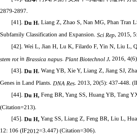
2879-2897.
[41].
, Liang Z, Zhao S, Nan MG, Phan Tran L
Du H
Subfamily Classification and Expansion.
, 2015, 5
Sci Rep
[42]. Wei L, Jian H, Lu K, Filardo F, Yin N, Liu L,
in
.
, 2016, 4(6
stem rot
Brassica napus
Plant Biotechnol J
[43].
, Wang YB, Xie Y, Liang Z, Jiang SJ, 
Du H
Genes in Land Plants.
. 2013, 20(5): 437-448. (I
DNA Res
[44].
Feng BR, Yang SS, Huang YB, Tang Y
Du H,
(Citation=213).
[45].
Yang SS, Liang Z, Feng BR, Liu L, H
Du H,
12: 106 (IF
=3.447) (Citation=306).
2012