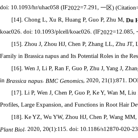
doi: 10.1093/hr/uhac058 (IF
=7.291,
一区
) (Citatio
2022
[14]. Chong L, Xu R, Huang P, Guo P, Zhu M,
Du 
koac026. doi: 10.1093/plcell/koac026. (IF
=12.085,
2022
[15]. Zhou J, Zhou HJ, Chen P, Zhang LL, Zhu JT, 
Family in Brassica napus and Its Potential Roles in the R
[16]. Wen J, Li P, Ran F, Guo P, Zhu J, Yang J, Zhan
in
.
, 2020, 21(1):871. DO
Brassica napus
BMC Genomics
[17]. Li P, Wen J, Chen P, Guo P, Ke Y, Wan M, Liu
Profiles, Large Expansion, and Functions in Root Hair D
[18]. Ke YZ, Wu YW, Zhou HJ, Chen P, Wang MM, L
. 2020, 20(1):115. doi: 10.1186/s12870-020-23
Plant Biol