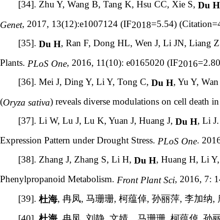
[34]. Zhu Y, Wang B, Tang K, Hsu CC, Xie S,
Du 
, 2017, 13(12):e1007124 (IF
=5.54) (Citation=
Genet
2018
[35].
, Ran F, Dong HL, Wen J, Li JN, Liang Z
Du H
Plants.
, 2016, 11(10): e0165020 (IF
=2.80
PLoS One
2016
[36]. Mei J, Ding Y, Li Y, Tong C,
, Yu Y, Wan
Du H
(
) reveals diverse modulations on cell death in
Oryza sativa
[37]. Li W, Lu J, Lu K, Yuan J, Huang J,
, Li 
Du H
Expression Pattern under Drought Stress.
. 201
PLoS One
[38]. Zhang J, Zhang S, Li H,
, Huang H, Li Y
Du H
Phenylpropanoid Metabolism.
, 2016, 7: 1
Front Plant Sci
[39].
,
冉凤
,
马珊珊
,
柯蕴倬
,
孙丽萍
,
李加纳
,
杜海
[40].
,
冉凤
,
刘静
,
文婧，马珊珊
,
柯蕴倬
,
孙
杜海