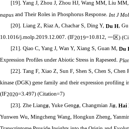
[19]. Yang J, Zhou J, Zhou HJ, Wang MM, Liu MM,
and Their Roles in Phosphorus Response.
napus
Int J Mol
[20]. Liang Z, Riaz A, Chachar S, Ding Y,
, Gu
Du H
10.1016/j.molp.2019.12.007. (IF
=10.812,
一区
) (C
2019
[21]. Qiao C, Yang J, Wan Y, Xiang S, Guan M,
Du 
Expression Profiles under Abiotic Stress in Rapeseed.
Plan
[22]. Tang F, Xiao Z, Sun F, Shen S, Chen S, Che
kinase (DGK) gene family and their expression profiling 
(IF
=3.497) (Citation=7)
2020
[23]. Zhe Liang
, Yuke Geng
, Changmian Ji
,
Hai
#
#
#
Yunwen Wu, Mingcheng Wang, Hongkun Zheng, Yanmin W
Transcriptome Provide Insights into the Origin and Evolu