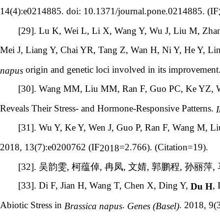
14(4):e0214885. doi: 10.1371/journal.pone.0214885. (IF
[29]. Lu K, Wei L, Li X, Wang Y, Wu J, Liu M, Zha
Mei J, Liang Y, Chai YR, Tang Z, Wan H, Ni Y, He Y, L
origin and genetic loci involved in its improvement
napus
[30]. Wang MM, Liu MM, Ran F, Guo PC, Ke YZ, W
Reveals Their Stress- and Hormone-Responsive Patterns.
I
[31]. Wu Y, Ke Y, Wen J, Guo P, Ran F, Wang M, Liu
2018, 13(7):e0200762 (IF
=2.766). (Citation=19).
2018
[32].
吴韵雯
,
柯蕴倬
,
冉凤
,
文婧
,
郭鹏程
,
孙丽萍
,
[33]. Di F, Jian H, Wang T, Chen X, Ding Y,
,
Du H
Abiotic Stress in
.
. 2018, 9(3
Brassica napus
Genes (Basel)