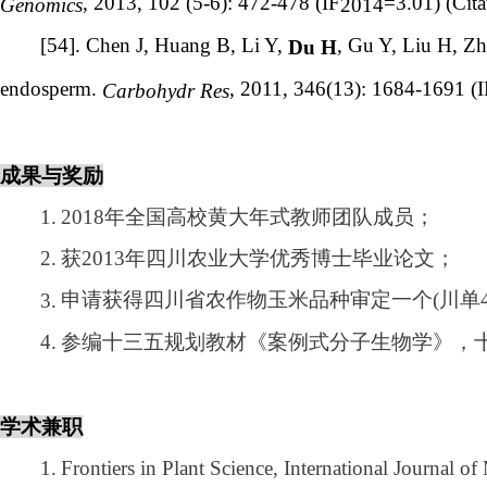
, 2013, 102 (5-6): 472-478 (IF
=3.01) (Cita
Genomics
2014
[54]. Chen J, Huang B, Li Y,
, Gu Y, Liu H, Z
Du H
endosperm.
, 2011, 346(13): 1684-1691 (I
Carbohydr Res
成果与奖励
1.
2018
年全国高校黄大年式教师团队成员；
2.
获
2013
年四川农业大学优秀博士毕业论文；
3.
申请获得四川省农作物玉米品种审定一个
(
川单
4.
参编十三五规划教材《案例式分子生物学》，
学术兼职
1.
Frontiers in Plant Science, International Journal of