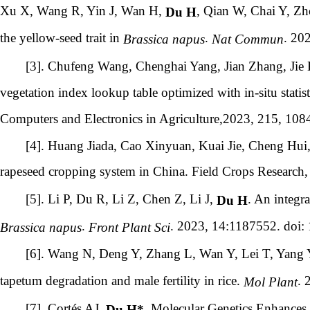
Xu X, Wang R, Yin J, Wan H,
, Qian W, Chai Y, Zh
Du H
the yellow-seed trait in
.
. 20
Brassica napus
Nat Commun
[3]. Chufeng Wang, Chenghai Yang, Jian Zhang, Jie
vegetation index lookup table optimized with in-situ statis
Computers and Electronics in Agriculture,2023, 215, 10
[4]. Huang Jiada, Cao Xinyuan, Kuai Jie, Cheng Hui
rapeseed cropping system in China. Field Crops Research
[5]. Li P, Du R, Li Z, Chen Z, Li J,
. An integr
Du H
.
. 2023, 14:1187552. doi:
Brassica napus
Front Plant Sci
[6]. Wang N, Deng Y, Zhang L, Wan Y, Lei T, Yang
tapetum degradation and male fertility in rice.
. 
Mol Plant
[7]. Cortés AJ,
. Molecular Genetics Enhances
Du H
*