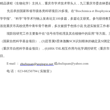
精品课程《生物化学》主持人，重庆市学术技术带头人，九三重庆市委农林委
先后承担国家和省市级各类科研项目
20
多项。在
“Biochimica et Biophysica
学学报
”
、
“
科学
”
等学术刊物上发表论文
100
多篇，多篇论文获奖。参与获得教
首批重庆市高校优秀中青年骨干教师，多次被授予色情小说 先进实验室工作
现阶段研究工作主要集中在
“
信号传导机理及其在植物中的应用
”
等方面。
（国家自然科学基金项目），
(3)
芸苔属
S
受体激酶
SCR
识别模体的确定及
SI
测定
（重庆市自然科学基金项目），
(6)SRK-THL
相互作用与化学调控研究（重庆市
目。
E-mail
：
或
zhuliquan@yahoo.com
zhuliquan@seqingxs.net
电
话：
023-68250794 (
实验室
)