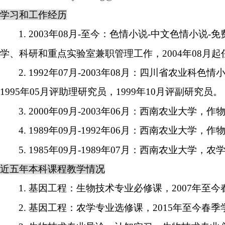
学习和工作经历
1. 2003
年
08
月
-
至今：色情小说-中文色情小说-
学、科研和重点实验室兼职管理工作，
2004
年
08
月起
2. 1992
年
07
月
-2003
年
08
月：四川省农业科色情小
1995
年
05
月评助理研究员，
1999
年
10
月评副研究员。
3. 2000
年
09
月
-2003
年
06
月：西南农业大学，作
4. 1989
年
09
月
-1992
年
06
月：西南农业大学，作
5. 1985
年
09
月
-1989
年
07
月：西南农业大学，农
近五年本科课程教学情况
1.
基因工程：生物技术专业必修课，
2007
年至今
2.
基因工程：农学专业选修课，
2015
年至今春季