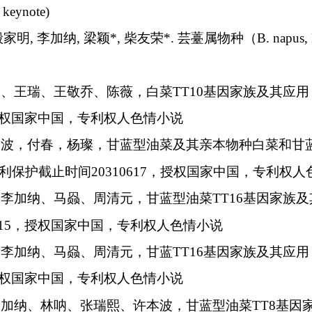
 keynote)
殷家明
,
李加纳
,
梁颖
*,
柴友荣
*.
芸薹属物种（
B. napus, 
民、王瑞、王敬乔、陈薇，白菜
TT10
基因家族及其应用
权国家中国，专利权人色情小说
李波，付春，杨璨，甘蓝型油菜及其亲本物种白菜和甘
利保护截止时间
20310617
，授权国家中国，专利权人
、李加纳、马赑、周清元，甘蓝型油菜
TT16
基因家族及
15
，授权国家中国，专利权人色情小说
、李加纳、马赑、周清元，甘蓝
TT16
基因家族及其应用
权国家中国，专利权人色情小说
李加纳、林呐、张瑞熙、许本波，甘蓝型油菜
TT8
基因