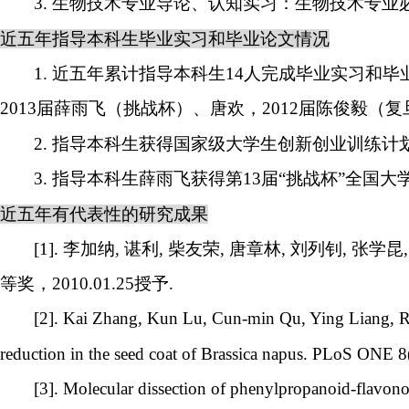
3.
生物技术专业导论、认知实习：生物技术专业
近五年指导本科生毕业实习和毕业论文情况
1.
近五年累计指导本科生
14
人完成毕业实习和毕
2013
届薛雨飞（挑战杯）、唐欢，
2012
届陈俊毅（复
2.
指导本科生获得国家级大学生创新创业训练计
3.
指导本科生薛雨飞获得第
13
届
“
挑战杯
”
全国大
近五年有代表性的研究成果
[1].
李加纳
,
谌利
,
柴友荣
,
唐章林
,
刘列钊
,
张学昆
等奖，
2010.01.25
授予
.
[2]. Kai Zhang, Kun Lu, Cun-min Qu, Ying Liang, Ru
reduction in the seed coat of Brassica napus. PLoS ONE 
[3]. Molecular dissection of phenylpropanoid-flavono