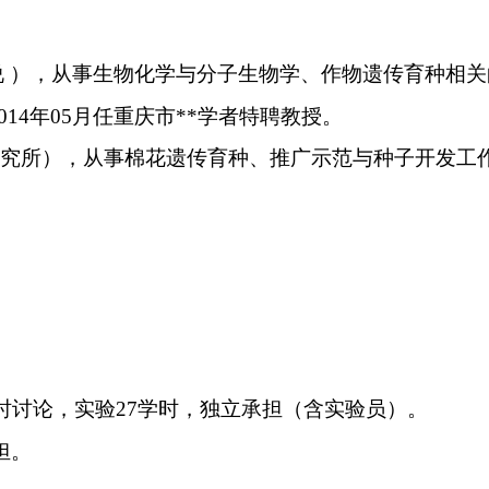
说 ），从事生物化学与分子生物学、作物遗传育种相关
014
年
05
月任重庆市
**
学者特聘教授。
研究所），从事棉花遗传育种、推广示范与种子开发工
。
时讨论，实验
27
学时，独立承担（含实验员）。
担。