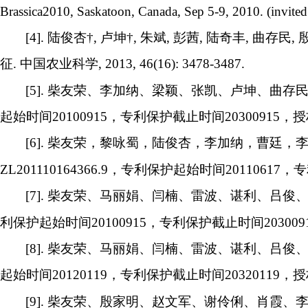
Brassica2010, Saskatoon, Canada, Sep 5-9, 2010. (invited
[4].
陆俊杏
†,
卢坤
†,
朱斌
,
彭茜
,
陆奇丰
,
曲存民
,
征
.
中国农业科学
, 2013, 46(16): 3478-3487.
[5].
柴友荣、李加纳、梁颖、张凯、卢坤、曲存
起始时间
20100915
，专利保护截止时间
20300915
，授
[6].
柴友荣，黎咏蜀，陆俊杏，李加纳，曹廷，
ZL201110164366.9
，专利保护起始时间
20110617
，专
[7].
柴友荣、马丽娟、闫楠、雷波、谌利、吕俊
利保护起始时间
20100915
，专利保护截止时间
203009
[8].
柴友荣、马丽娟、闫楠、雷波、谌利、吕俊
起始时间
20120119
，专利保护截止时间
20320119
，授
[9].
柴友荣、殷家明、赵文军、谢伶俐、肖霞、