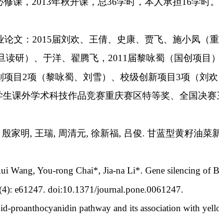
必修课，
2013
年秋开课，总
36
学时，本人承担
16
学时
业论文：
2015
届刘欢、王倩、史康、贾飞、施小凤（
旦读研）、于洋、翟腾飞，
2011
届黎咏蜀（国创项目
划项目
2
项（黎咏蜀、刘雪）、校级创新项目
3
项（刘欢
学生课外学术科技作品竞赛重庆赛区特等奖、全国决赛
,
殷家明
,
王瑞
,
周清元
,
徐新福
,
吕俊
.
甘蓝型黄籽油菜
i Wang, You-rong Chai*, Jia-na Li*. Gene silencing of B
8(4): e61247. doi:10.1371/journal.pone.0061247.
id-proanthocyanidin pathway and its association with yell