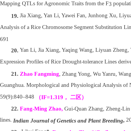
Mapping QTLs for Agronomic Traits from the F
populat
3
Jia Xiang, Yan Li, Yawei Fan, Junhong Xu, Li
19.
Analysis of a Rice Chromosome Segment Substitution Lin
691
Yan Li, Jia Xiang, Yaqing Wang, Liyuan Zheng,
20.
Expression Profiles of Rice Drought-tolerance Lines der
, Zhang Yong, Wu Yanru, Wang
21.
Zhao Fangming
Guanghua. Morphological and Physiological Analysis of N
59(9):840–848
（
IF=1.319
，
二区）
Gui-Quan Zhang, Zheng-Lin Yan
22.
Fang-Ming Zhao,
lines.
20
,
Indian Journal of Genetics and Plant Breeding