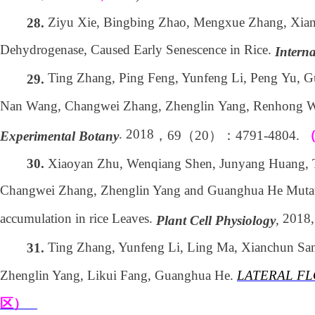
Ziyu Xie, Bingbing Zhao, Mengxue Zhang, Xia
28.
Dehydrogenase, Caused Early Senescence in Rice.
Interna
Ting Zhang, Ping Feng, Yunfeng Li, Peng Yu, G
29.
Nan Wang, Changwei Zhang, Zhenglin Yang, Renhong Wu
. 2018
，
69
（
20
）：
4791-4804.
Experimental Botany
Xiaoyan Zhu, Wenqiang Shen, Junyang Huang, 
30.
Changwei Zhang, Zhenglin Yang and Guanghua He Mutat
accumulation in rice Leaves.
2018,
,
Plant Cell Physiology
Ting Zhang, Yunfeng Li, Ling Ma, Xianchun S
31.
Zhenglin Yang, Likui Fang, Guanghua He.
LATERAL FL
区）