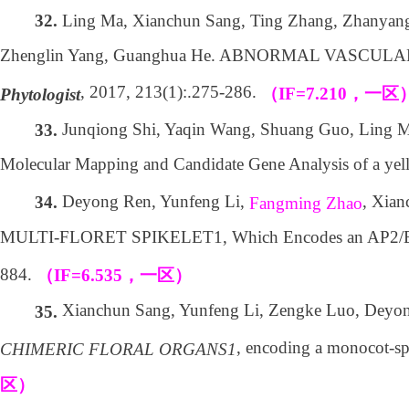
Ling Ma, Xianchun Sang, Ting Zhang, Zhanyang
32.
Zhenglin Yang, Guanghua He. ABNORMAL VASCULAR BUNDLE
, 2017, 213(1):.275-286.
（
IF=7.210
，一区
Phytologist
Junqiong Shi, Yaqin Wang, Shuang Guo, Ling 
33.
Molecular Mapping and Candidate Gene Analysis of
a yel
Deyong Ren, Yunfeng Li,
, Xia
34.
Fangming Zhao
MULTI-FLORET SPIKELET1, Which Encodes an AP2/ERF Pr
884.
（
IF=6.535
，一区）
Xianchun Sang, Yunfeng Li, Zengke Luo, Deyo
35.
, encoding a monocot-sp
CHIMERIC FLORAL ORGANS1
区）