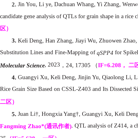
Jin You, Li ye, Dachuan Whang, Yi Zhang, Wenw
2.
candidate gene analysis of QTLs for grain shape in a ric
区）
Keli Deng, Han Zhang, Jiayi Wu, Zhuowen Zhao,
3.
Substitution Lines and Fine-Mapping of
for Spikel
qSPP4
, 2023
，
24, 17305
（
IF=6.208
，
二
Molecular Science
Guangyi Xu, Keli Deng, Jinjin Yu, Qiaolong Li,
4.
Rice Grain Size Based on CSSL-Z403 and Its Dissected Si
二区）
Juan Li†, Hongxia Yang†, Guangyi Xu, Keli Deng,
5.
. QTL analysis of Z414, a c
Fangming
Zhao*(
通讯作者
)