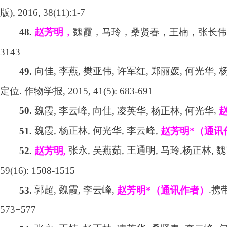
版
), 2016, 38(11):1-7
魏霞，马玲，桑贤春，王楠，张长伟
48.
赵芳明，
3143
向佳
,
李燕
,
樊亚伟
,
许军红
,
郑丽媛
,
何光华
,
49.
定位
.
作物学报
, 2015, 41(5): 683-691
,
魏霞
,
李云峰
,
向佳
,
凌英华
,
杨正林
,
何光华
50.
魏霞
,
杨正林
,
何光华
,
李云峰
,
51.
赵芳明
*
（通讯
张永
,
吴燕茹
,
王通明
,
马玲
,
杨正林
,
魏
52.
赵芳明
,
59(16): 1508-1515
郭超
,
魏霞
,
李云峰
,
.
携
53.
赵芳明
*
（通讯作者）
573
−
577