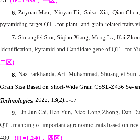
25
（
IF=5.638
，
一区）
Zuyuan Mao, Xinyan Di, Saisai Xia, Qian Chen
6.
pyramiding target QTL for plant- and grain-related traits 
Shuangfei Sun, Siqian Xiang, Meng Lv, Kai Zhou
7.
Identification, Pyramid and Candidate gene of QTL for Yi
二区）
Naz Farkhanda, Arif Muhammad, Shuangfei Sun,
8.
Grain Size Based on Short-Wide Grain CSSL-Z436 Seve
, 2022, 13(2):1-17
Technologies
Lin-Jun Cai, Han Yun, Xiao-Long Zhong, Dan Du
9.
QTL mapping of important agronomic traits based on rice
480
（
IF=1.240
，
四区）