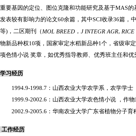
重要基因的定位、图位克隆和功能研究及基于
MAS
的
发表较有影响力的论文
60
余篇，其中
SCI
收录
36
篇，
等
)
，二区期刊（
，
,
MOL BREED
J INTEGR AGR
RICE
物新品种权
10
项，国家审定水稻新品种
1
个，省级审定
项色情小说 奖章，如优秀指导教师、优秀班主任和优
学习经历
1994.9-1998.7
：山西农业大学农学系，农学学士
1999.9-2002.6
：山西农业大学农色情小说 ，作
2002.9-2005.6
：华南农业大学广东省植物分子育
工作经历