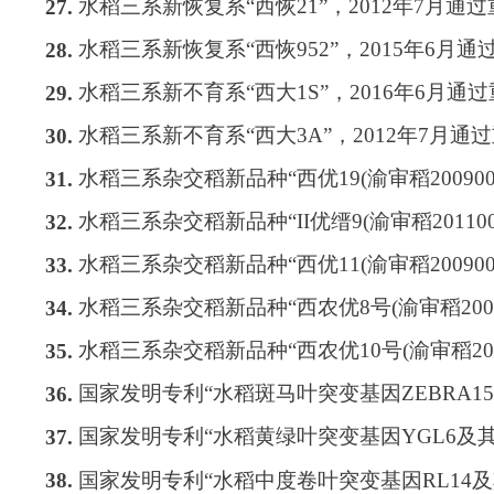
水稻三系新恢复系
“
西恢
21”
，
2012
年
7
月通过
27.
水稻三系新恢复系
“
西恢
952”
，
2015
年
6
月通
28.
水稻三系新不育系
“
西大
1S”
，
2016
年
6
月通过
29.
水稻三系新不育系
“
西大
3A”
，
2012
年
7
月通过
30.
水稻三系杂交稻新品种
“
西优
19(
渝审稻
200900
31.
水稻三系杂交稻新品种
“II
优缙
9(
渝审稻
20110
32.
水稻三系杂交稻新品种
“
西优
11(
渝审稻
200900
33.
水稻三系杂交稻新品种
“
西农优
8
号
(
渝审稻
200
34.
水稻三系杂交稻新品种
“
西农优
10
号
(
渝审稻
20
35.
国家发明专利
“
水稻斑马叶突变基因
ZEBRA1
36.
国家发明专利
“
水稻黄绿叶突变基因
YGL6
及
37.
国家发明专利
“
水稻中度卷叶突变基因
RL14
及
38.