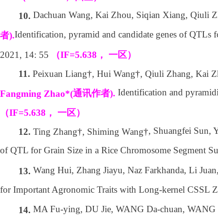
Dachuan Wang, Kai Zhou, Siqian Xiang, Qiuli 
10.
Identification, pyramid and candidate genes of QTLs 
者
).
2021, 14: 55
（
IF=5.638
，
一区）
Peixuan Liang
†
, Hui Wang
†
, Qiuli Zhang, Kai 
11.
Identification and pyrami
通讯作者
).
Fangming Zhao*(
（
IF=5.638
，
一区）
, Shuangfei Sun, 
Ting Zhang
†
, Shiming Wang
†
12.
of QTL for Grain Size in a Rice Chromosome Segment Su
Wang Hui, Zhang Jiayu, Naz Farkhanda, Li Jua
13.
for Important Agronomic Traits with Long-kernel CSSL 
MA Fu-ying, DU Jie, WANG Da-chuan, WANG 
14.