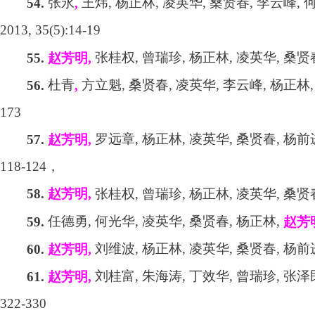
张永
王炜
,
杨正林
,
凌英华
,
桑贤春
,
李云峰
,
54.
,
2013, 35(5):14-19
张桂权
,
曾瑞珍
,
杨正林
,
凌英华
,
桑贤
55.
赵芳明
,
杜青
方立魁
,
桑贤春
,
凌英华
,
李云峰
,
杨正林
56.
,
173
罗远章
,
杨正林
,
凌英华
,
桑贤春
,
杨前
57.
赵芳明
,
118-124
，
张桂权
,
曾瑞珍
,
杨正林
,
凌英华
,
桑贤
58.
赵芳明
,
任德勇
,
何光华
,
凌英华
,
桑贤春
,
杨正林
,
59.
赵芳
刘维波
,
杨正林
,
凌英华
,
桑贤春
,
杨前
60.
赵芳明
,
刘桂富
,
朱海涛
,
丁效华
,
曾瑞珍
,
张泽
61.
赵芳明
,
322-330