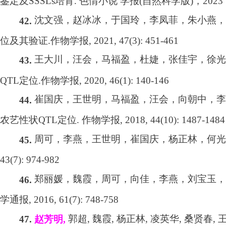
鉴定及
SSSLs
培育
.
色情小说 学报
(
自然科学版
)
，
2023
沈文强，赵冰冰，于国玲，李凤菲，朱小燕，
42.
位及其验证
.
作物学报
, 2021, 47(3): 451-461
王大川，汪会，马福盈，杜婕，张佳宇，徐光
43.
QTL
定位
.
作物学报
, 2020, 46(1): 140-146
崔国庆，王世明，马福盈，汪会，向朝中，李
44.
农艺性状
QTL
定位
.
作物学报
, 2018, 44(10): 1487-1484
周可，李燕，王世明，崔国庆，杨正林，何光
45.
43(7): 974-982
郑丽媛，魏霞，周可，向佳，李燕，刘宝玉，
46.
学通报
, 2016, 61(7): 748-758
郭超
,
魏霞
,
杨正林
,
凌英华
,
桑贤春
,
47.
赵芳明
,