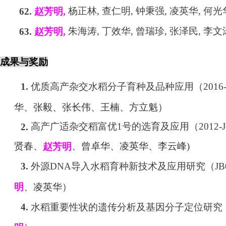
杨正林
,
查仁明
,
钟秉强
,
凌英华
,
何光
62.
赵芳明
,
朱海涛
,
丁效华
,
曾瑞珍
,
张泽民
,
李文
63.
赵芳明
,
成果与奖励
优质高产杂交水稻分子育种及品种应用（
2016
1.
华、张毅、张长伟、王楠、方立魁）
高产广适杂交稻富优
1
号的选育及应用（
2012-
2.
贤春、
、曾卓华、凌英华、李云峰
)
赵芳明
外源
DNA
导入水稻育种新技术及应用研究
（
JB
3.
、凌英华）
明
水稻重要性状的遗传分析及基因分子定位研究
4.