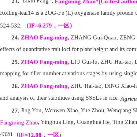
Likui Fang*,
23.
Fangming Zhao*(Co-first autho
Rolling-leaf14 is a 2OG-Fe (II) oxygenase family protein th
524-532.
（
IF=6.279
，一区）
ZHANG Gui-Quan, ZENG Rui
24.
ZHAO Fang-ming,
effects of quantitative trait loci for plant height and its c
LIU Gui-fu, ZHU Hai-tao,
25.
ZHAO Fang-ming,
mapping for tiller number at various stages by using single 
ZHU Hai-tao, DING Xiao-
26.
ZHAO Fang-ming,
and analysis of their stabilities using SSSLs in rice.
Agricu
Jing You, Wenwen Xiao, Yue Zhou, Wenqiang Sh
27.
, Yinghua Ling, Guanghua He, Ting Zh
Fangming Zhao
4328 (
)
，一区
IF=12.08