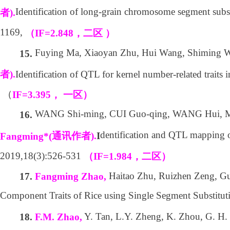
Identification of long-grain chromosome segment subst
者
).
1169,
（
IF=2.848
，二区
）
Fuying Ma, Xiaoyan Zhu, Hui Wang, Shiming W
15.
Identification of QTL for kernel number-related traits
者
).
（
IF=3.395
，
一区）
WANG Shi-ming, CUI Guo-qing, WANG Hui, MA
16.
dentification and QTL mapping of
通讯作者
).
I
Fangming*(
2019,18(3):526-531
（
IF=1.984
，二区）
Haitao Zhu, Ruizhen Zeng, Gui
17.
Fangming Zhao,
Component Traits of Rice using Single Segment Substitu
Y. Tan, L.Y. Zheng, K. Zhou, G. H. 
18.
F.M. Zhao,