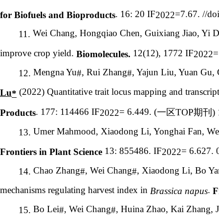
. 16: 20 IF
=7.67. //d
for Biofuels and Bioproducts
2022
Wei Chang, Hongqiao Chen, Guixiang Jiao, Yi D
11.
improve crop yield.
12(12), 1772 IF
=
Biomolecules.
2022
Mengna Yu
, Rui Zhang
, Yajun Liu, Yuan Gu,
12.
#
#
(2022) Quantitative trait locus mapping and transcrip
Lu
*
. 177: 114466 IF
= 6.449. (
一区
TOP
期刊
)
Products
2022
Umer Mahmood, Xiaodong Li, Yonghai Fan, Wei
13.
13: 855486. IF
= 6.627. 
Frontiers in Plant Science
2022
Chao Zhang
, Wei Chang
, Xiaodong Li, Bo Ya
14.
#
#
mechanisms regulating harvest index in
.
Brassica napus
F
Bo Lei
, Wei Chang
, Huina Zhao, Kai Zhang, J
15.
#
#