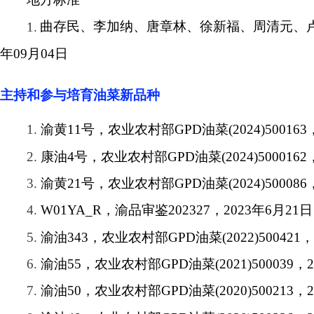
1.
曲存民、李加纳、唐章林、徐新福、周清元、
年
09
月
04
日
主持和参与培育油菜新品种
1.
渝黄
11
号，农业农村部
GPD
油菜
(2024)500163
2.
康油
4
号，农业农村部
GPD
油菜
(2024)5000162
3.
渝黄
21
号，农业农村部
GPD
油菜
(2024)500086
4.
W01YA_R
，渝品审鉴
202327
，
2023
年
6
月
21
日
5.
渝油
343
，农业农村部
GPD
油菜
(2022)500421
，
6.
渝油
55
，农业农村部
GPD
油菜
(2021)500039
，
2
7.
渝油
50
，农业农村部
GPD
油菜
(2020)500213
，
2