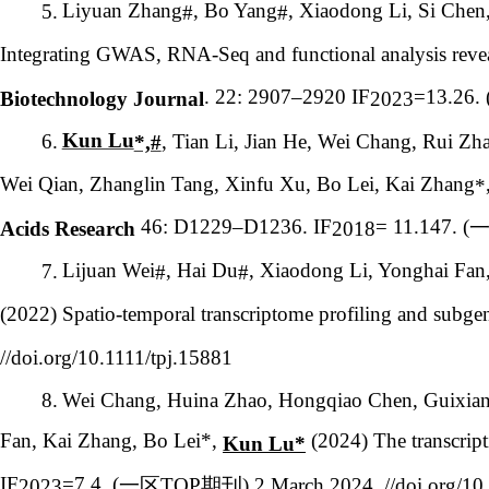
Liyuan Zhang
, Bo Yang
, Xiaodong Li, Si Che
5.
#
#
Integrating GWAS, RNA-Seq and functional analysis reveal
. 22: 2907–2920 IF
=13.26. 
Biotechnology Journal
2023
Kun Lu
6.
, Tian Li, Jian He, Wei Chang, Rui Z
*,#
Wei Qian, Zhanglin Tang, Xinfu Xu, Bo Lei, Kai Zhang
*
46: D1229–D1236. IF
= 11.147. (
Acids Research
2018
Lijuan Wei
, Hai Du
, Xiaodong Li, Yonghai Fan
7.
#
#
(2022) Spatio-temporal transcriptome profiling and subge
//doi.org/10.1111/tpj.15881
8.
Wei Chang, Huina Zhao, Hongqiao Chen, Guixiang
Fan, Kai Zhang, Bo Lei*,
(2024) The transcrip
Kun Lu*
IF
=7.4. (
一区
TOP
期刊
) 2 March 2024, //doi.org/1
2023