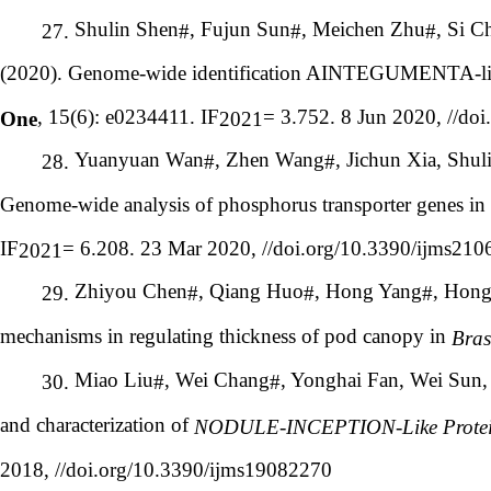
Shulin Shen
, Fujun Sun
, Meichen Zhu
, Si C
27.
#
#
#
(2020). Genome-wide identification AINTEGUMENTA-li
, 15(6): e0234411. IF
= 3.752. 8 Jun 2020, //do
One
2021
Yuanyuan Wan
, Zhen Wang
, Jichun Xia, Shu
28.
#
#
Genome-wide analysis of phosphorus transporter genes in
IF
= 6.208. 23 Mar 2020, //doi.org/10.3390/ijms21
2021
Zhiyou Chen
, Qiang Huo
, Hong Yang
, Hong
29.
#
#
#
mechanisms in regulating thickness of pod canopy in
Bras
Miao Liu
, Wei Chang
, Yonghai Fan, Wei Sun,
30.
#
#
and characterization of
NODULE-INCEPTION-Like Prote
2018, //doi.org/10.3390/ijms19082270