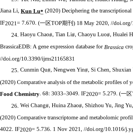
Jiana Li,
(2020) Deciphering the transcriptional r
Kun Lu
*
IF
= 7.670. (
一区
TOP
期刊
) 18 May 2020, //doi.or
2021
Haoyu Chao
, Tian Li
, Chaoyu Luo
, Hualei 
24.
#
#
#
BrassicaEDB: A gene expression database for
cro
Brassica
//doi.org/10.3390/ijms21165831
Cunmin Qu
, Nengwen Yin
, Si Chen, Shuxian
25.
#
#
(2020) Comparative analysis of the metabolic profiles of
. 68: 3033–3049. IF
= 5.279. (
一区
Food Chemistry
2020
Wei Chang
, Huina Zhao
, Shizhou Yu, Jing Y
26.
#
#
(2020) Comparative transcriptome and metabolomic profil
4022. IF
= 5.736. 1 Nov 2021, //doi.org/10.1016/j.
2020