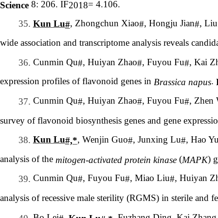
8:
206. IF
= 4.106.
Science
2018
, Zhongchun Xiao
, Hongju Jian
, Li
Kun Lu
35.
#
#
#
wide association and transcriptome analysis reveals
candida
Cunmin Qu
, Huiyan Zhao
, Fuyou Fu
, Kai Z
36.
#
#
#
expression profiles of flavonoid genes in
.
Brassica napus
Cunmin Qu
, Huiyan Zhao
, Fuyou Fu
, Zhen
37.
#
#
#
survey of flavonoid biosynthesis genes and gene expressi
, Wenjin Guo
, Junxing Lu
, Hao Yu
Kun Lu
38.
#
#
#,*
analysis of the
(
) 
mitogen-activated protein kinase
MAPK
Cunmin Qu
, Fuyou Fu
, Miao Liu
, Huiyan Z
39.
#
#
#
analysis of recessive male sterility (RGMS) in sterile and fe
Bo Lei
,
, Fuzhang Ding, Kai Zhang
Kun Lu