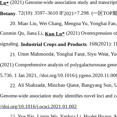
(2021) Genome-wide association study and transcripto
Lu
*
. 72(10): 3597–3610 IF
=7.298. (
一区
TOP
Botany
2021
20.
Miao Liu, Wei Chang, Mengna Yu, Yonghai Fan, 
Cunmin Qu, Jiana Li,
(2021) Overexpression o
Kun Lu*
signaling.
. 168(2021): 1
Industrial Crops and Products
Umer Mahmood
, Yonghai Fan
, Siyu Wei
, Yu
21.
#
#
#
(2021) Comprehensive analysis of polygalacturonase genes o
5.736. 1 Jan 2021, //doi.org/10.1016/j.ygeno.2020.11.00
Ali Shahzad
, Minchao Qian
, Bangyang Sun, U
22.
#
#
Genome-wide association study identifies novel loci and ca
//doi.org/10.1016/j.ocsci.2021.01.002
23.
Yue Niu, Limin Wu, Yanhua Li, Hualei Huang,