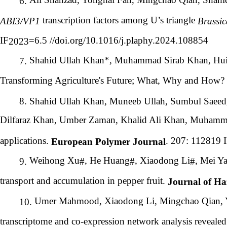
6.
transcription factors among U’s triangle
ABI3/VP1
Brassic
IF
=6.5 //doi.org/10.1016/j.plaphy.2024.108854
2023
Shahid Ullah Khan*, Muhammad Sirab Khan, Hui
7.
Transforming Agriculture's Future; What, Why and How?
8.
Shahid Ullah Khan, Muneeb Ullah, Sumbul Saee
Dilfaraz Khan, Umber Zaman, Khalid Ali Khan, Muham
applications.
. 207: 112819 
European Polymer Journal
Weihong Xu
, He Huang
, Xiaodong Li
, Mei Y
9.
#
#
#
transport and accumulation in pepper fruit.
Journal of Ha
Umer Mahmood, Xiaodong Li, Mingchao Qian, Yo
10.
transcriptome and co-expression network analysis revealed 