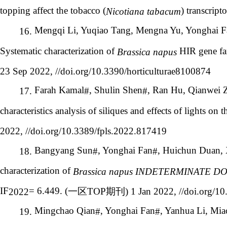
topping affect the tobacco (
) transcrip
Nicotiana tabacum
Mengqi Li, Yuqiao Tang, Mengna Yu, Yonghai Fa
16.
Systematic characterization of
HIR gene fam
Brassica napus
23 Sep 2022, //doi.org/10.3390/horticulturae8100874
Farah Kamal
, Shulin Shen
, Ran Hu, Qianwei 
17.
#
#
characteristics analysis of siliques and effects of lights on
2022, //doi.org/10.3389/fpls.2022.817419
Bangyang Sun
, Yonghai Fan
, Huichun Duan, 
18.
#
#
characterization of
Brassica napus INDETERMINATE D
IF
= 6.449. (
一区
TOP
期刊
) 1 Jan 2022, //doi.org/1
2022
Mingchao Qian
, Yonghai Fan
, Yanhua Li, Mi
19.
#
#