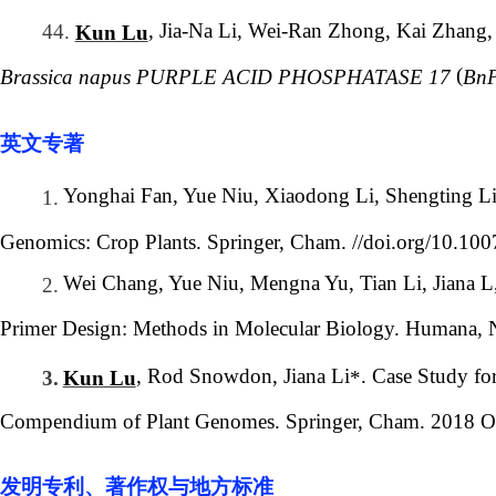
, Jia-Na Li, Wei-Ran Zhong, Kai Zhang
44.
Kun Lu
(
Brassica napus PURPLE ACID PHOSPHATASE 17
Bn
英文专著
Yonghai Fan, Yue Niu, Xiaodong Li, Shengting Li
1.
Genomics: Crop Plants. Springer, Cham. //doi.org/10.1
Wei Chang, Yue Niu, Mengna Yu, Tian Li, Jiana L
2.
Primer Design: Methods in Molecular Biology. Humana,
, Rod Snowdon, Jiana Li
. Case Study fo
3.
Kun Lu
*
Compendium of Plant Genomes. Springer, Cham. 2018 Oc
发明专利、著作权与地方标准