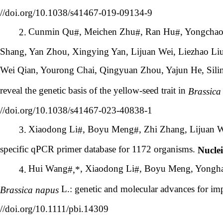
//doi.org/10.1038/s41467-019-09134-9
Cunmin Qu
, Meichen Zhu
, Ran Hu
, Yongchao
2.
#
#
#
Shang, Yan Zhou, Xingying Yan, Lijuan Wei, Liezhao Liu
Wei Qian, Yourong Chai, Qingyuan Zhou, Yajun He, Sil
reveal the genetic basis of the yellow-seed trait in
Brassica
//doi.org/10.1038/s41467-023-40838-1
Xiaodong Li
, Boyu Meng
, Zhi Zhang, Lijuan 
3.
#
#
specific qPCR primer database for 1172 organisms.
Nuclei
Hui Wang
, Xiaodong Li
, Boyu Meng, Yongha
4.
#,*
#
L.: genetic and molecular advances for im
Brassica napus
//doi.org/10.1111/pbi.14309