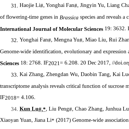
Haojie Li
, Yonghai Fan
, Jingyin Yu, Liang Ch
31.
#
#
of flowering-time genes in
species and reveals a 
Brassica
19: 3632. 
International Journal of Molecular Sciences
Yonghai Fan
, Mengna Yu
, Miao Liu, Rui Zha
32.
#
#
Genome-wide identification, evolutionary and expression 
18: 2768. IF
= 6.208. 20 Dec 2017, //doi.
Sciences
2021
Kai Zhang, Zhengdan Wu, Daobin Tang, Kai Luo
33.
transcriptome analysis reveals
critical function of sucrose
IF
= 4.106.
2018
, Liu Peng
, Chao Zhang, Junhua Lu
Kun Lu
34.
#
#,*
Xiaoyan Yuan, Jiana Li
(2017) Genome-wide association 
*