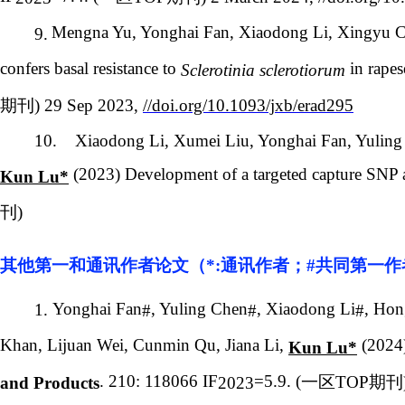
Mengna Yu, Yonghai Fan, Xiaodong Li, Xingyu Ch
9.
confers basal resistance to
in rapes
Sclerotinia sclerotiorum
期刊
) 29 Sep 2023,
//doi.org/10.1093/jxb/erad295
10.
Xiaodong Li, Xumei Liu, Yonghai Fan, Yuling
(2023) Development of a targeted capture SNP ar
Kun Lu*
刊
)
其他第一和
通讯作者论文（
*:
通讯作者；
#
共同第一作
Yonghai Fan
, Yuling Chen
, Xiaodong Li
, Hon
1.
#
#
#
Khan, Lijuan Wei, Cunmin Qu, Jiana Li,
(2024)
Kun Lu*
. 210: 118066 IF
=5.9. (
一区
TOP
期刊
and Products
2023