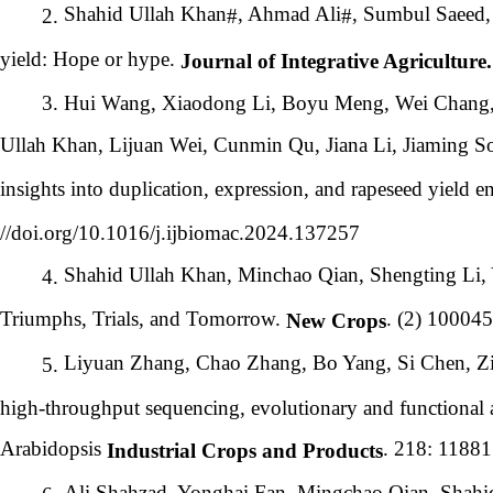
Shahid Ullah Khan
, Ahmad Ali
, Sumbul Saeed,
2.
#
#
yield: Hope or hype.
Journal of Integrative Agriculture.
3.
Hui Wang, Xiaodong Li, Boyu Meng, Wei Chang, 
Ullah Khan, Lijuan Wei, Cunmin Qu, Jiana Li, Jiaming 
insights into duplication, expression, and rapeseed yield
//doi.org/10.1016/j.ijbiomac.2024.137257
Shahid Ullah Khan, Minchao Qian, Shengting Li
4.
Triumphs, Trials, and Tomorrow.
. (2) 100045
New Crops
Liyuan Zhang, Chao Zhang, Bo Yang, Si Chen, Z
5.
high-throughput sequencing, evolutionary and functional an
Arabidopsis
. 218: 11881
Industrial Crops and Products
Ali Shahzad, Yonghai Fan, Mingchao Qian, Sha