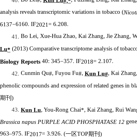
40.
#
#,*
analysis reveals transcriptomic variations in tobacco (
Nicot
6160. IF
= 6.208.
6137
−
2021
Bo Lei, Xue-Hua Zhao, Kai Zhang, Jie Zhang, 
41.
(2013) Comparative transcriptome analysis of tobacco
Lu
*
40: 345
357. IF
= 2.107.
−
Biology Reports
2018
Cunmin Qu
, Fuyou Fu
,
, Kai Zhang
Kun Lu
42.
#
#
#
phenolic compounds and expression of related genes in b
期刊
)
43.
, You-Rong Chai
, Kai Zhang, Rui Wang
*
Kun Lu
gene
Brassica napus PURPLE ACID PHOSPHATASE 12
963–975. IF
= 3.926. (
一区
TOP
期刊
)
2017