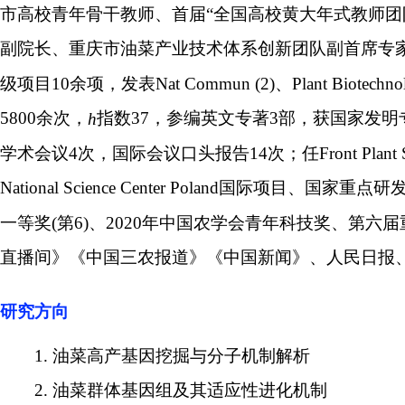
市高校青年骨干教师、首届
“
全国高校黄大年式教师团
副院长、重庆市油菜产业技术体系创新团队副首席专
级项目
10
余项，发表
Nat Commun (2)
、
Plant Biotechnol
5800
余次，
指数
37
，参编英文专著
3
部，获国家发明
h
学术会议
4
次，国际会议口头报告
14
次；任
Front Plant 
National Science Center Poland
国际项目、国家重点研
一等奖
(
第
6)
、
2020
年中国农学会青年科技奖、第六届
直播间》《中国三农报道》《中国新闻》、人民日报
研究方向
1.
油菜高产基因挖掘与分子机制解析
2.
油菜群体基因组及其适应性进化机制