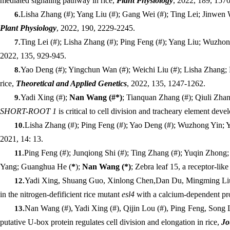
mediated signaling pathway in rice,
Plant Physiology
, 2022, 189, 157
Lisha Zhang
(#)
; Yang Liu
(#)
; Gang Wei
(#)
; Ting Lei; Jinwe
6.
Plant Physiology
, 2022, 190, 2229-2245.
Ting Lei (#); Lisha Zhang (#); Ping Feng (#); Yang Liu; Wuzh
7.
2022,
135, 929-945
.
Yao Deng (#); Yingchun Wan (#); Weichi Liu (#); Lisha Zhang
8.
rice,
Theoretical and Applied Genetics
, 2022,
135, 1247-1262
.
Yadi Xing (#);
Nan Wang (#*)
; Tianquan Zhang (#); Qiuli Zh
9.
SHORT-ROOT 1
is critical to cell division and tracheary element deve
Lisha Zhang (#); Ping Feng (#); Yao Deng (#); Wuzhong Yin;
10.
2021, 14: 13.
Ping Feng (#); Junqiong Shi (#); Ting Zhang (#); Yuqin Zho
11.
Yang; Guanghua He (
*
);
Nan Wang (*)
; Zebra leaf 15, a receptor-li
Yadi Xing, Shuang Guo, Xinlong Chen,Dan Du, Mingming Liu
12.
in the nitrogen-defificient rice mutant
esl4
with a calcium-dependent pr
Nan Wang (#), Yadi Xing (#), Qijin Lou (#), Ping
Feng, Song 
13.
putative U-box protein regulates cell division and elongation in rice,
Jo