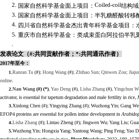
2.
Coiled-coil
国家自然科学基金面上项目：
结构域
3.
国家自然科学基金面上项目：半乳糖醛酸转移
4.
四川省自然科学基金杰出青年科学基金项目：
.
5
重庆市自然科学基金：类成束蛋白阿拉伯半乳
,
发表论文（#:共同贡献作者；*:共同通讯作者）
2017年至今：
Ranran Tu
(#)
; Hong Wang
(#)
; Zhihao Sun; Qinwen Zou; Jia
1.
online.
Nan Wang
(#) (*)
, Yao Deng
(#)
, Lisha Zhang
(#)
, Yingchun W
2.
activator, is essential for tapetum degradation and male fertility in rice,
Xinlong Chen
(#)
; Yingying Zhang
(#)
; Wuzhong Yin; Gang Wei
3.
EFOP4 proteins are essential for pollen intine development in
Arabidop
Lisha Zhang
(#);
Lintao Zheng
(#)
; Jingwen Wu; Yang Liu; Gu
4.
Wuzhong Yin
;
Hongxia Yang
;
Yantong Wang
;
Ping Feng
;
Yao D
5.